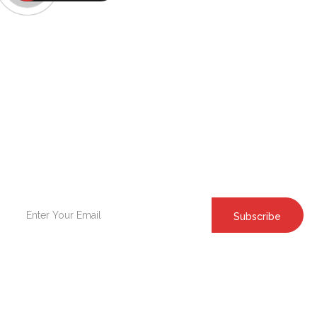
71 240 Hadžići Bosna i Hercegovina
+387 33 421 897
WWW.BEGEX.BA
Pretplatite se za novosti